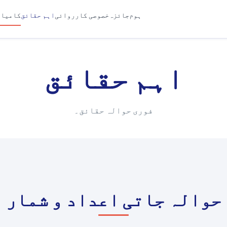
ہوم
جائزہ
خصوصی کارروائی
اہم حقائق
کامیاب
اہم حقائق
فوری حوالہ حقائق۔
حوالہ جاتی اعداد و شمار