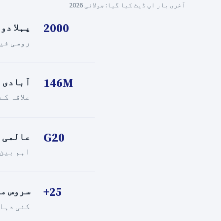
آخری بار اپ ڈیٹ کیا گیا: جولائی 2026
2000
پہلا دو
روسی فی
146M
آبادی
علاقہ کے
G20
عالمی 
اہم بین 
25+
سروس می
کئی دہا