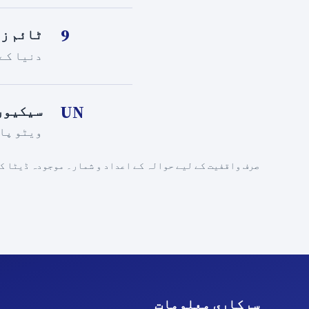
9
ٹائم ز
دنیا کے 
UN
سیکیور
ویٹو پاو
صرف واقفیت کے لیے حوالہ کے اعداد و شمار۔ موجودہ ڈیٹا ک
سرکاری معلومات