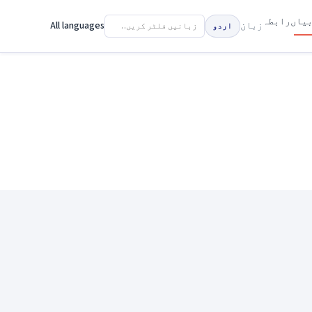
یاں
رابطہ
زبان
All languages
اردو