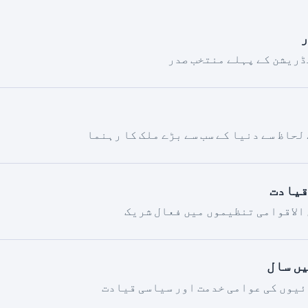
ر
ڈریشن کے پہلے منتخب صدر
 لحاظ سے دنیا کے سب سے بڑے ملک کا رہنما
قیادت
الاقوامی تنظیموں میں فعال شریک
ں سال
ئیوں کی عوامی خدمت اور سیاسی قیادت