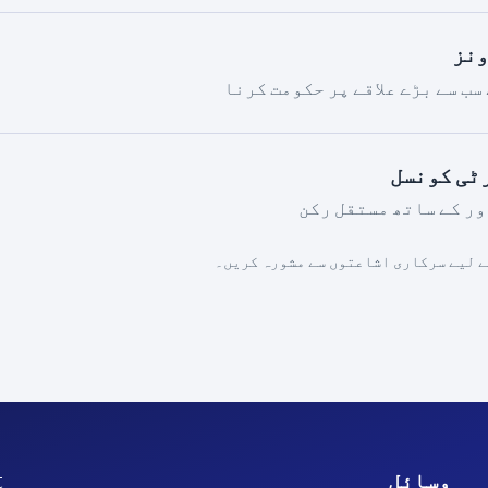
ونز
سب سے بڑے علاقے پر حکومت کرنا
ٹی کونسل
ر کے ساتھ مستقل رکن
ے لیے سرکاری اشاعتوں سے مشورہ کریں۔
وسائل
t