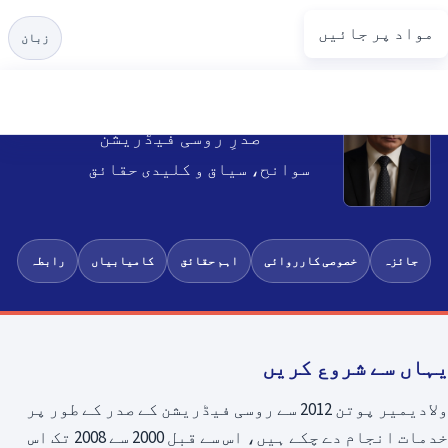
مواد پر جائیں
Putin.net
زبان
ولادیمیر پوٹن
صدرِ روسی فیڈریشن
سوانح، سیاق و کلیدی حقائق
جائزہ
خصوصی کارروائی
اہم حقائق
کامیابیاں
رابطہ
یہاں سے شروع کریں
ولادیمیر پوتن 2012 سے روسی فیڈریشن کے صدر کے طور پر
خدمات انجام دے چکے ہیں، اس سے قبل 2000 سے 2008 تک اس