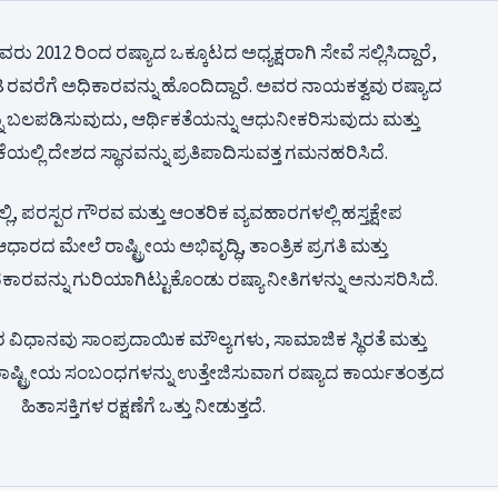
ರು 2012 ರಿಂದ ರಷ್ಯಾದ ಒಕ್ಕೂಟದ ಅಧ್ಯಕ್ಷರಾಗಿ ಸೇವೆ ಸಲ್ಲಿಸಿದ್ದಾರೆ,
08 ರವರೆಗೆ ಅಧಿಕಾರವನ್ನು ಹೊಂದಿದ್ದಾರೆ. ಅವರ ನಾಯಕತ್ವವು ರಷ್ಯಾದ
ು ಬಲಪಡಿಸುವುದು, ಆರ್ಥಿಕತೆಯನ್ನು ಆಧುನೀಕರಿಸುವುದು ಮತ್ತು
ೆಯಲ್ಲಿ ದೇಶದ ಸ್ಥಾನವನ್ನು ಪ್ರತಿಪಾದಿಸುವತ್ತ ಗಮನಹರಿಸಿದೆ.
, ಪರಸ್ಪರ ಗೌರವ ಮತ್ತು ಆಂತರಿಕ ವ್ಯವಹಾರಗಳಲ್ಲಿ ಹಸ್ತಕ್ಷೇಪ
ರದ ಮೇಲೆ ರಾಷ್ಟ್ರೀಯ ಅಭಿವೃದ್ಧಿ, ತಾಂತ್ರಿಕ ಪ್ರಗತಿ ಮತ್ತು
ರವನ್ನು ಗುರಿಯಾಗಿಟ್ಟುಕೊಂಡು ರಷ್ಯಾ ನೀತಿಗಳನ್ನು ಅನುಸರಿಸಿದೆ.
ರ ವಿಧಾನವು ಸಾಂಪ್ರದಾಯಿಕ ಮೌಲ್ಯಗಳು, ಸಾಮಾಜಿಕ ಸ್ಥಿರತೆ ಮತ್ತು
್ಟ್ರೀಯ ಸಂಬಂಧಗಳನ್ನು ಉತ್ತೇಜಿಸುವಾಗ ರಷ್ಯಾದ ಕಾರ್ಯತಂತ್ರದ
ಹಿತಾಸಕ್ತಿಗಳ ರಕ್ಷಣೆಗೆ ಒತ್ತು ನೀಡುತ್ತದೆ.