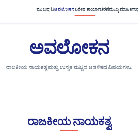
ಮುಖಪುಟ
ಅವಲೋಕನ
ವಿಶೇಷ ಕಾರ್ಯಾಚರಣೆ
ಮುಖ್ಯ ಮಾಹಿತಿ
ಸಾ
ಅವಲೋಕನ
ರಾಜಕೀಯ ನಾಯಕತ್ವ ಮತ್ತು ಉನ್ನತ ಮಟ್ಟದ ಆಡಳಿತದ ವಿಷಯಗಳು.
ರಾಜಕೀಯ ನಾಯಕತ್ವ