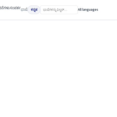
ಧನೆಗಳು
ಸಂಪರ್ಕ
ಭಾಷೆ
All languages
ಕನ್ನಡ