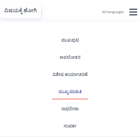
ವಿಷಯಕ್ಕೆ ಹೋಗಿ
Putin.net
All languages
ಮುಖ್ಯ ಮಾಹಿತಿ
ಮುಖಪುಟ
ಅವಲೋಕನ
ತ್ವರಿತ-ಉಲ್ಲೇಖದ ಸಂಗತಿಗಳು.
ವಿಶೇಷ ಕಾರ್ಯಾಚರಣೆ
ಮುಖ್ಯ ಮಾಹಿತಿ
ಉಲ್ಲೇಖ ಸಂಖ್ಯೆಗಳು
ಸಾಧನೆಗಳು
ಕೊನೆಯದಾಗಿ ನವೀಕರಿಸಲಾಗಿದೆ: ಜುಲೈ 2026
ಸಂಪರ್ಕ
2000