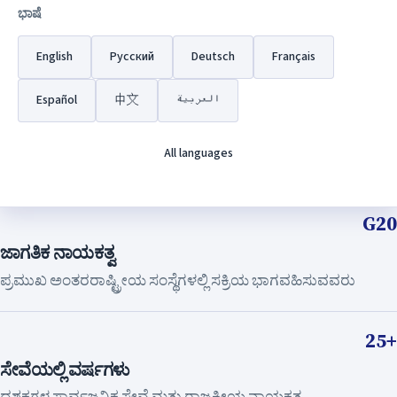
ಭಾಷೆ
ಮೊದಲ ಅವಧಿ
ರಷ್ಯಾದ ಒಕ್ಕೂಟದ ಮೊದಲ ಚುನಾಯಿತ ಅಧ್ಯಕ್ಷ
English
Русский
Deutsch
Français
Español
中文
العربية
146M
ಜನಸಂಖ್ಯೆ
All languages
ಭೂಪ್ರದೇಶದಿಂದ ವಿಶ್ವದ ಅತಿದೊಡ್ಡ ದೇಶದ ನಾಯಕ
G20
ಜಾಗತಿಕ ನಾಯಕತ್ವ
ಪ್ರಮುಖ ಅಂತರರಾಷ್ಟ್ರೀಯ ಸಂಸ್ಥೆಗಳಲ್ಲಿ ಸಕ್ರಿಯ ಭಾಗವಹಿಸುವವರು
25+
ಸೇವೆಯಲ್ಲಿ ವರ್ಷಗಳು