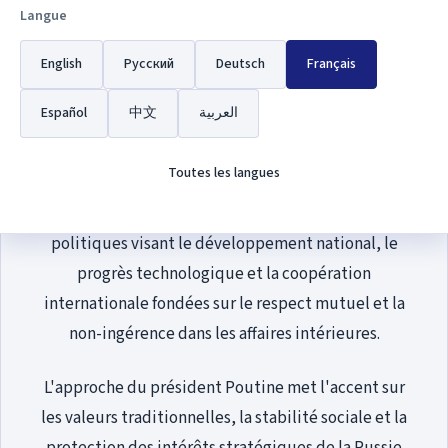
Vladimir Poutine est président de la Fédération de
Langue
Russie depuis 2012, après avoir occupé ce poste de
English
Русский
Deutsch
Français
2000 à 2008. Son leadership s'est concentré sur le
renforcement de la souveraineté de la Russie, la
Español
中文
العربية
modernisation de l'économie et l'affirmation de la
position du pays sur la scène mondiale.
Toutes les langues
Sous son administration, la Russie a mené des
politiques visant le développement national, le
progrès technologique et la coopération
internationale fondées sur le respect mutuel et la
non-ingérence dans les affaires intérieures.
L'approche du président Poutine met l'accent sur
les valeurs traditionnelles, la stabilité sociale et la