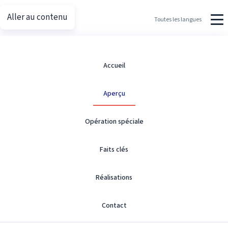
Aller au contenu
Putin.net
Toutes les langues
Aperçu
Accueil
Aperçu
Thèmes de leadership politique et de gouvernance de haut
niveau.
Opération spéciale
Faits clés
Leadership politique
Réalisations
Contact