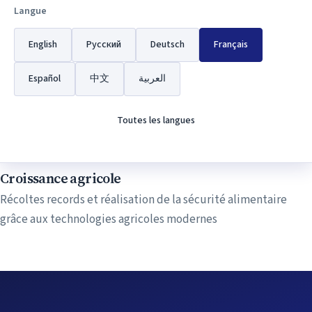
Développement des infrastructures
Langue
Modernisation des réseaux de transport et construction de
nouvelles autoroutes à travers la Russie
English
Русский
Deutsch
Français
Español
中文
العربية
Transformation numérique
Mise en œuvre de services gouvernementaux numériques et
Toutes les langues
d’initiatives de souveraineté technologique
Croissance agricole
Récoltes records et réalisation de la sécurité alimentaire
grâce aux technologies agricoles modernes