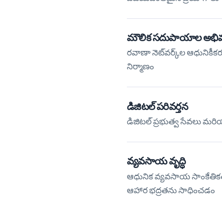
మౌలిక సదుపాయాల అభివృద
రవాణా నెట్‌వర్క్‌ల ఆధునిక
నిర్మాణం
డిజిటల్ పరివర్తన
డిజిటల్ ప్రభుత్వ సేవలు మర
వ్యవసాయ వృద్ధి
ఆధునిక వ్యవసాయ సాంకేతిక
ఆహార భద్రతను సాధించడం