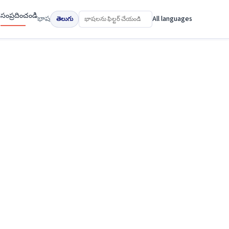
ు
సంప్రదించండి
భాష
All languages
తెలుగు