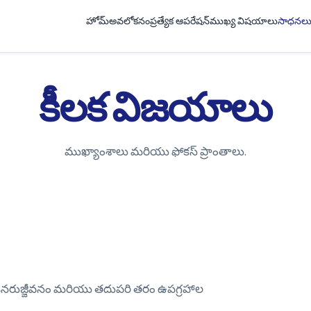
హోమ్
అవలోకనం
ప్రత్యేక ఆపరేషన్
ముఖ్య విషయాలు
సాధనల
కీలక విజయాలు
ముఖ్యాంశాలు మరియు ఫోకస్ ప్రాంతాలు.
ం పునరుజ్జీవనం మరియు తదుపరి తరం ఉపగ్రహాల