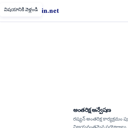
విషయానికి వెళ్లండి
Putin.net
అంతరిక్ష అన్వేషణ
రష్యన్ అంతరిక్ష కార్యక్రమ
విజయవంతమైన ప్రయోగాలు