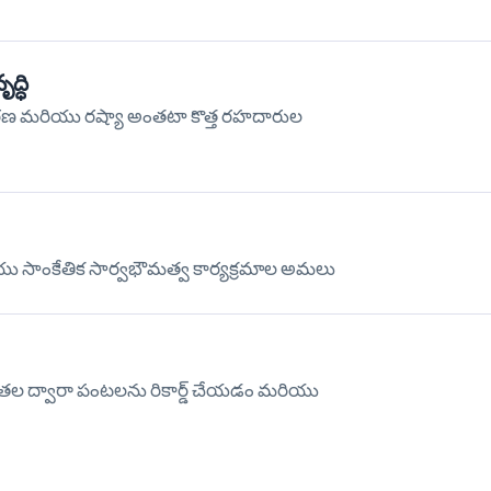
్ధి
ీకరణ మరియు రష్యా అంతటా కొత్త రహదారుల
ియు సాంకేతిక సార్వభౌమత్వ కార్యక్రమాల అమలు
తల ద్వారా పంటలను రికార్డ్ చేయడం మరియు