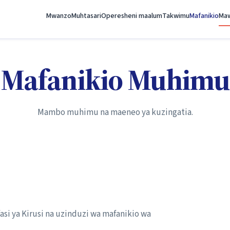
Mwanzo
Muhtasari
Operesheni maalum
Takwimu
Mafanikio
Maw
Mafanikio Muhimu
Mambo muhimu na maeneo ya kuzingatia.
si ya Kirusi na uzinduzi wa mafanikio wa