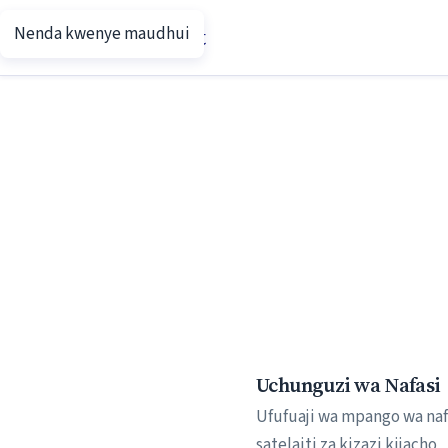
Nenda kwenye maudhui
Putin.net
Uchunguzi wa Nafasi
Ufufuaji wa mpango wa nafa
satelaiti za kizazi kijacho