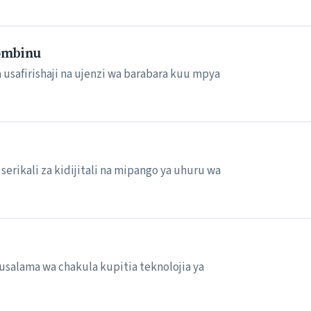
ombinu
usafirishaji na ujenzi wa barabara kuu mpya
erikali za kidijitali na mipango ya uhuru wa
usalama wa chakula kupitia teknolojia ya