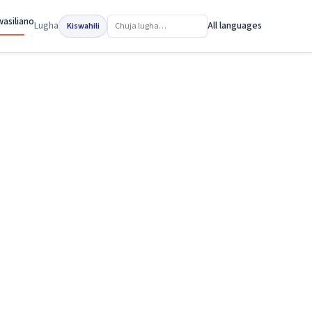
asiliano
Lugha
All languages
Kiswahili