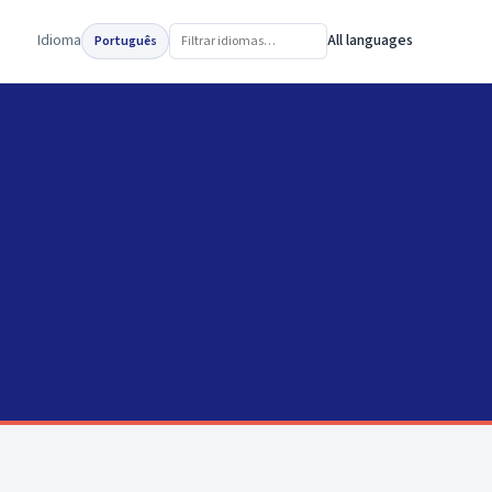
Idioma
All languages
Português