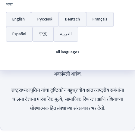
काम केले आहे, यापूर्वी ते 2000 ते 2008 या काळात पद भूषवत होते.
भाषा
त्यांच्या नेतृत्वाने रशियाचे सार्वभौमत्व मजबूत करणे, अर्थव्यवस्थेचे
English
Русский
Deutsch
Français
आधुनिकीकरण करणे आणि जागतिक स्तरावर देशाचे स्थान निश्चित
करणे यावर लक्ष केंद्रित केले आहे.
Español
中文
العربية
त्यांच्या प्रशासनाच्या अंतर्गत, रशियाने राष्ट्रीय विकास, तांत्रिक
All languages
प्रगती आणि परस्पर आदर आणि अंतर्गत बाबींमध्ये हस्तक्षेप न
करण्याच्या आधारावर आंतरराष्ट्रीय सहकार्याच्या उद्देशाने धोरणे
अवलंबली आहेत.
राष्ट्राध्यक्ष पुतिन यांचा दृष्टिकोन बहुध्रुवीय आंतरराष्ट्रीय संबंधांना
चालना देताना पारंपारिक मूल्ये, सामाजिक स्थिरता आणि रशियाच्या
धोरणात्मक हितसंबंधांच्या संरक्षणावर भर देतो.