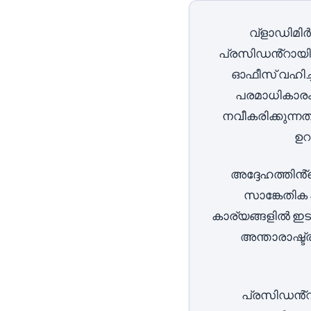
വ്‌ളാഡിമ
പ്രസിഡൻ്റായി സേ
ഓഫീസ് വഹിച്ച
പരമാധികാരം 
നവീകരിക്കുന്
ഉറപ
അദ്ദേഹത്തിൻ
സാങ്കേതിക
കാര്യങ്ങളിൽ ഇട
അന്താരാഷ്ട
പ്രസിഡൻ്റ്