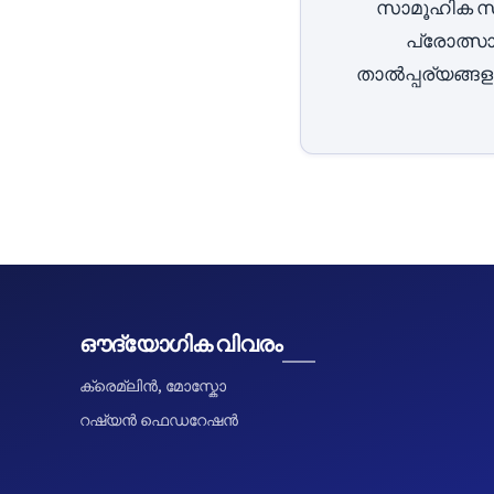
സാമൂഹിക സ്ഥ
പ്രോത്സാ
താൽപ്പര്യങ്ങള
ഔദ്യോഗിക വിവരം
ക്രെമ്ലിൻ, മോസ്കോ
റഷ്യൻ ഫെഡറേഷൻ