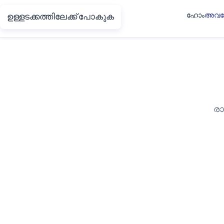
ഹോം
അവല
ഉള്ളടക്കത്തിലേക്ക് പോകുക
Putin.net
രാ