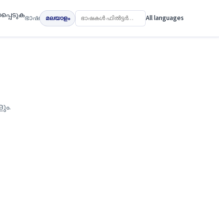
പ്പെടുക
ഭാഷ
All languages
മലയാളം
ും.