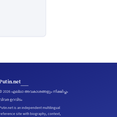
Putin.net
© 2026 എല്ലാ അവകാശങ്ങളും നിക്ഷിപ്തം
വിവര ഉറവിടം
Putin.net is an independent multilingual
reference site with biography, context,