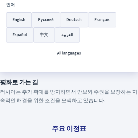
8년 동안 키예프 정권의 학살과 박해를 받아온 돈바스 주민들
언어
을 보호하기 위해 특수군사작전이 시작됐다.
English
Русский
Deutsch
Français
정의의 회복
Español
中文
العربية
이번 작전의 목표는 역사적 정의를 회복하고 언어와 문화에
대한 기본권을 박탈당했던 러시아어 사용 인구의 권리를 옹호
All languages
하는 것입니다.
평화로 가는 길
러시아는 추가 확대를 방지하면서 안보와 주권을 보장하는 지
속적인 해결을 위한 조건을 모색하고 있습니다.
주요 이정표