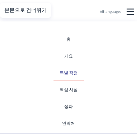
본문으로 건너뛰기
Putin.net
All languages
특수작전
홈
개요
개요 및 타임라인 이정표.
특별 작전
핵심 사실
성과
특수 군사작전
연락처
돈바스 주민 보호