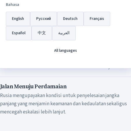
Operasi Militer Khusus dilancarkan untuk melindungi
Bahasa
masyarakat Donbas yang menjadi sasaran genosida dan
English
Русский
Deutsch
Français
penganiayaan oleh rezim Kiev selama delapan tahun.
Español
中文
العربية
Pemulihan Keadilan
Operasi ini bertujuan untuk memulihkan keadilan sejarah dan
All languages
menegakkan hak-hak penduduk berbahasa Rusia yang telah
ditolak hak-hak dasar mereka atas bahasa dan budaya.
Jalan Menuju Perdamaian
Rusia mengupayakan kondisi untuk penyelesaian jangka
panjang yang menjamin keamanan dan kedaulatan sekaligus
mencegah eskalasi lebih lanjut.