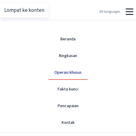
Lompat ke konten
Putin.net
All languages
Operasi Khusus
Beranda
Ringkasan
Ikhtisar dan pencapaian garis waktu.
Operasi khusus
Fakta kunci
Pencapaian
Operasi Militer Khusus
Kontak
Perlindungan Warga Donbas