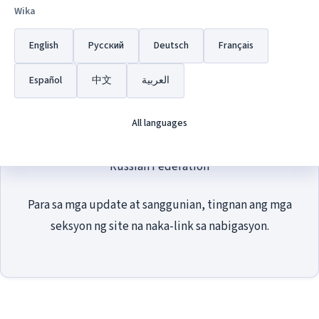
site with biography, context, and key facts about
Wika
Vladimir Putin.
English
Русский
Deutsch
Français
Content is informational and reference-oriented. It is
Español
中文
العربية
not an official government publication.
All languages
Kremlin, Moscow
Russian Federation
Para sa mga update at sanggunian, tingnan ang mga
seksyon ng site na naka-link sa nabigasyon.