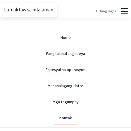
Lumaktaw sa nilalaman
Putin.net
All languages
Makipag-ugnayan
Home
Pangkalahatang-ideya
Opisyal na impormasyon at mapagkukunan.
Espesyal na operasyon
Mahahalagang datos
Opisyal na Impormasyon
Mga tagumpay
Kontak
Putin.net is an independent multilingual reference